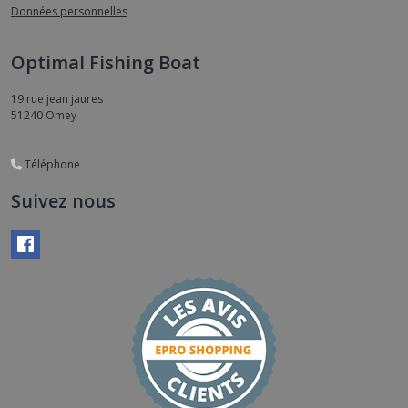
Données personnelles
Optimal Fishing Boat
19 rue jean jaures
51240
Omey
Téléphone
Suivez nous