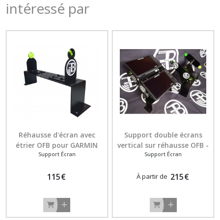
intéressé par
Réhausse d'écran avec
Support double écrans
étrier OFB pour GARMIN
vertical sur réhausse OFB -
Support Écran
Support Écran
Echomap Ultra
LOWRANCE
115
€
215
€
À partir de