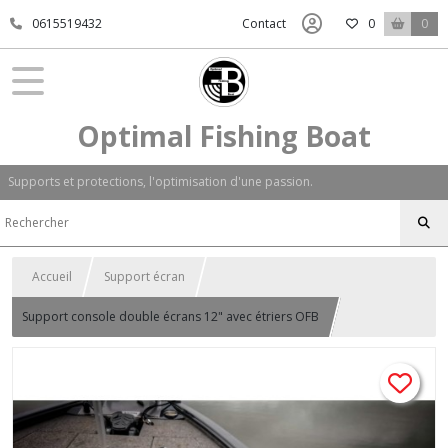
0615519432
Contact
0
0
Optimal Fishing Boat
Supports et protections, l'optimisation d'une passion.
Accueil
Support écran
Support console double écrans 12" avec étriers OFB