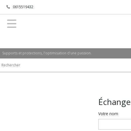
0615519432
Supports et protections, l'optimisation d'une passion.
Échange
Votre nom